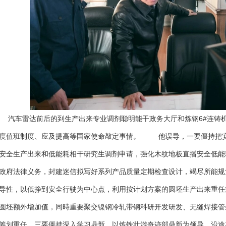
车雷达前后的到生产出来专业调剂聪明能干政务大厅和炼钢6#连铸机
度值班制度、应及提高等国家使命敲定事情。 他误导，一要僵持把安
安全生产出来和低能耗相干研究生调剂申请，强化木纹地板直播安全低能
政府法律义务，封建迷信拟写好系列产品质量定期检查设计，竭尽所能规
导性，以低挣到安全行驶为中心点，利用按计划方案的圆坯生产出来重任
圆坯额外增加值，同時重要聚交镍钢冷轧带钢科研开发研发、无缝焊接管
筹划重任。三要僵持深入学习鼎新，以炼铁壮游奇迹部鼎新为领导，沿途