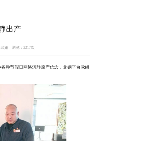
静出产
郝武娟
浏览：2217次
各种节假日网络沉静原产信念，龙钢平台党组