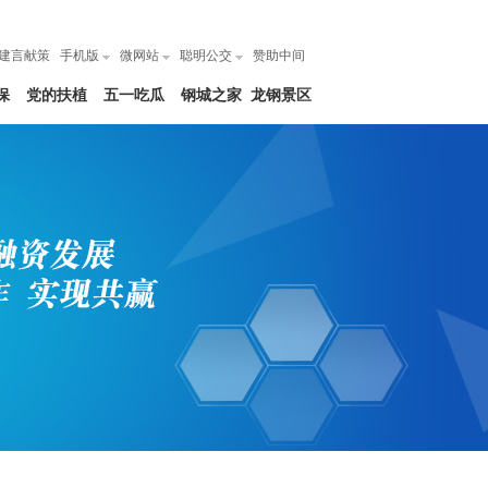
建言献策
手机版
微网站
聪明公交
赞助中间
保
党的扶植
五一吃瓜
钢城之家
龙钢景区
网|每日大
赛爆料吃
瓜在线观
看