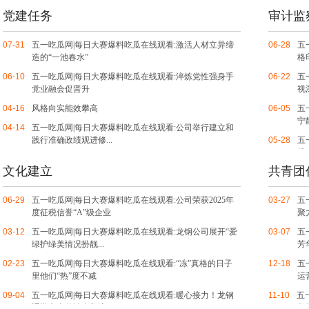
党建任务
审计监
07-31
五一吃瓜网|每日大赛爆料吃瓜在线观看:激活人材立异缔
06-28
五
造的“一池春水”
格
06-10
五一吃瓜网|每日大赛爆料吃瓜在线观看:淬炼党性强身手
06-22
五
党业融会促晋升
视
04-16
风格向实能效攀高
06-05
五
宁
04-14
五一吃瓜网|每日大赛爆料吃瓜在线观看:公司举行建立和
践行准确政绩观进修...
05-28
五
线
04-09
五一吃瓜网|每日大赛爆料吃瓜在线观看:以准确政绩观“破
文化建立
共青团
题”用过硬风格“答卷”
05-27
五
擞
04-09
五一吃瓜网|每日大赛爆料吃瓜在线观看:以准确政绩观“破
06-29
五一吃瓜网|每日大赛爆料吃瓜在线观看:公司荣获2025年
03-27
五
题”用过硬风格“答卷”
05-24
五
度征税信誉“A”级企业
聚
魂
03-12
五一吃瓜网|每日大赛爆料吃瓜在线观看:龙钢公司展开“爱
03-07
五
绿护绿美情况扮靓...
芳
02-23
五一吃瓜网|每日大赛爆料吃瓜在线观看:“冻”真格的日子
12-18
五
里他们“热”度不减
运
09-04
五一吃瓜网|每日大赛爆料吃瓜在线观看:暖心接力！龙钢
11-10
五
通勤车上的性命救济
华