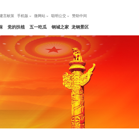
建言献策
手机版
微网站
聪明公交
赞助中间
保
党的扶植
五一吃瓜
钢城之家
龙钢景区
网|每日大
赛爆料吃
瓜在线观
看