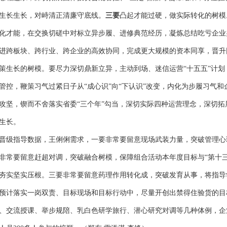
生长生长，对峙清正清廉守底线。
三要
凸起才能过硬，做实际转化的树模
化才能，在交换切磋中对标立异步履、进修典范经历，凝炼总结吃亏企业
进跨板块、跨行业、跨企业的高效协同，完成更大规模的资本同享，晋升
策生长的树模。要尽力深切鼎新立异，主动到场、迷信运营“十五五”计
管控，鞭策习气过紧日子从“成心识”向“下认识”改变，内化为步履习气
攻坚，锲而不舍落实省委“三个年”勾当，深切实际四种运营理念，深切
生长。
晋级指导数据，王俐俐需求，一要非常要留意现场武装力量，突破管理心
非常要留意赶超对调，突破融合树模，保障组合活动本年度目标与“第十三
夯实坚实压根。三要非常要留意药理作用转化成，突破发育从事，将指导
预计落实一岗双责、目标现场和目标行动中，尽量开创出禁得住验货的目
、交流授课、举步规陪、乳白色研学旅行、潜心研究对调等几种体例，企