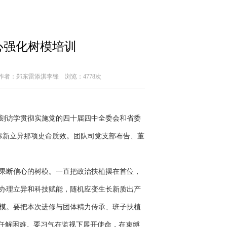
心强化树模培训
 原作者：郑东雷添淇李锋
浏览：4778次
深刻访学贯彻实施党的四十届四中全委会和省委
标新立异那项史命质效。团队司党支部布告、董
果断信心的树模。一直把政治扶植摆在首位，
办理立异和科技赋能，随机应变生长新质出产
模。要把本次进修与团体精力传承、班子扶植
担任解困难。要习气在监视下展开使命，在束缚