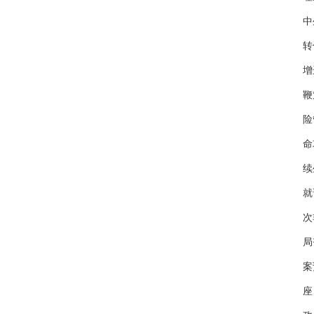
中
转
增
鞭
险
命
续
就
次
局
案
座