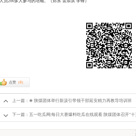
人员200多人参与的培顺。（郑东 雷添淇 李锋）
点赞
（
0
）
上一篇：
❀ 陕煤团体举行新汲引带领干部延安精力再教导培训班
下一篇：
五一吃瓜网|每日大赛爆料吃瓜在线观看:陕煤团体召开“