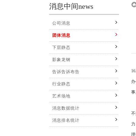
消息中间news
公司消息
团体消息
下层静态
影象龙钢
1
告诉告诉布告
办
行业静态
事
艺术场地
消息数据统计
不
消息排名统计
力
理