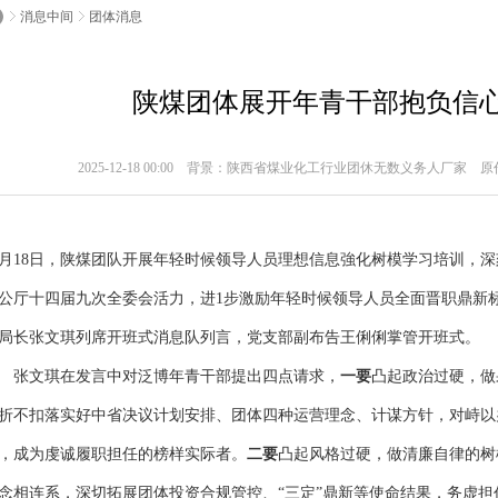
消息中间
团体消息
陕煤团体展开年青干部抱负信
2025-12-18 00:00 背景：陕西省煤业化工行业团休无数义务人厂家
6月18日，陕煤团队开展年轻时候领导人员理想信息強化树模学习培训，
公厅十四届九次全委会活力，进1步激励年轻时候领导人员全面晋职鼎新
局长张文琪列席开班式消息队列言，党支部副布告王俐俐掌管开班式。
张文琪在发言中对泛博年青干部提出四点请求，
一要
凸起政治过硬，做
折不扣落实好中省决议计划安排、团体四种运营理念、计谋方针，对峙以
，成为虔诚履职担任的榜样实际者。
二要
凸起风格过硬，做清廉自律的树
念相连系，深切拓展团体投资合规管控、“三定”鼎新等使命结果，务虚