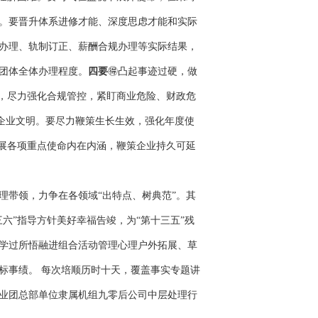
。要晋升体系进修才能、深度思虑才能和实际
办理、轨制订正、薪酬合规办理等实际结果，
团体全体办理程度。
四要
🉐凸起事迹过硬，做
划，尽力强化合规管控，紧盯商业危险、财政危
和企业文明。要尽力鞭策生长生效，强化年度使
拓展各项重点使命内在内涵，鞭策企业持久可延
理带领，力争在各领域“出特点、树典范”。其
六”指导方针美好幸福告竣，为“第十三五”残
学过所悟融进组合活动管理心理户外拓展、草
标事绩。 每次培顺历时十天，覆盖事实专题讲
业团总部单位隶属机组九零后公司中层处理行