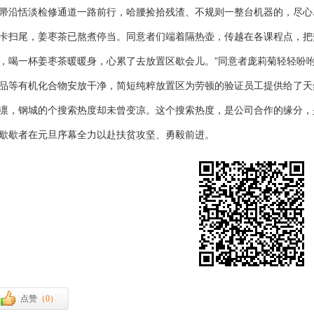
帚沿恬淡检修通道一路前行，哈腰捡拾残渣、不规则一整台机器的，尽
卡扫尾，姜枣茶已熬煮停当。同意者们端着隔热壶，传越在各课程点，把
，喝一杯姜枣茶暖暖身，心累了去放置区歇会儿。”同意者庞莉菊轻轻吩
品等有机化合物安放干净，简短纯粹放置区为劳顿的验证员工提供给了
凛，钢城的个搜索热度却未曾变凉。这个搜索热度，是公司合作的缘分，
歇歇者在元旦序幕全力以赴扶贫攻坚、勇毅前进。
点赞
（
0
）