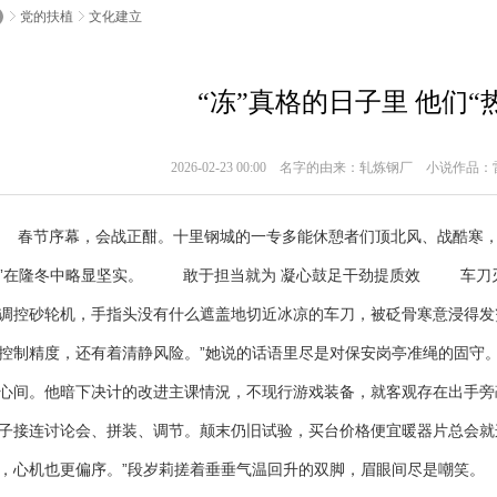
党的扶植
文化建立
“冻”真格的日子里 他们“
2026-02-23 00:00 名字的由来：轧炼钢厂 小说作品
节序幕，会战正酣。十里钢城的一专多能休憩者们顶北风、战酷寒，以
”在隆冬中略显坚实。 敢于担当就为 凝心鼓足干劲提质效 车刀刃
调控砂轮机，手指头没有什么遮盖地切近冰凉的车刀，被砭骨寒意浸得发
控制精度，还有着清静风险。”她说的话语里尽是对保安岗亭准绳的固
心间。他暗下决计的改进主课情況，不现行游戏装备，就客观存在出手旁
子接连讨论会、拼装、调节。颠末仍旧试验，买台价格便宜暖器片总会就
，心机也更偏序。”段岁莉搓着垂垂气温回升的双脚，眉眼间尽是嘲笑