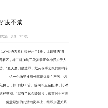
热”度不减
：雷红磊
浏览：3327次
齐心协力笃行接好开年1棒，让钢材的“骨
磨区，棒二机加铣工段岁莉正全神强加于人
烫。“夏天磨刀最遭罪，戴劳保手套既的影响车
守。 这一个场景被组长李普红看在严厉、记
敲侧击，操作废PE管、蝶阀等五金配件，比对
这样落成。“就有了这台暖器片，做事时手不冻
。 倦意融洽的的活动岗亭上，组织加盟关系