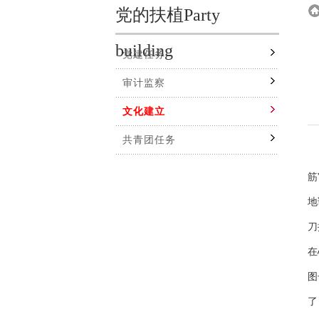
党的扶植Party
building
党建任务
审计监察
文化建立
共青团任务
春
筋
地
刀
在
图
了