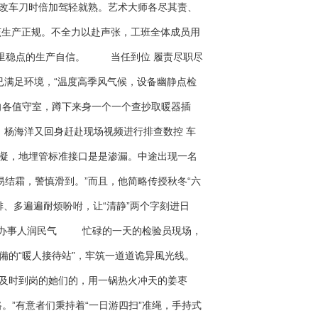
改车刀时倍加驾轻就熟。艺术大师各尽其责、
该生产正规。不全力以赴声张，工班全体成员用
冬里稳点的生产自信。 当任到位 履责尽职尽
满足环境，“温度高季风气候，设备幽静点检
向各值守室，蹲下来身一个一个查抄取暖器插
杨海洋又回身赶赴现场视频进行排查数控 车
凝，地埋管标准接口是是渗漏。中途出现一名
易结霜，警慎滑到。”而且，他简略传授秋冬“六
、多遍遍耐烦吩咐，让“清静”两个字刻进日
心办事人润民气 忙碌的一天的检验员現场，
備的“暖人接待站”，牢筑一道道诡异風光线。
及时到岗的她们的，用一锅热火冲天的姜枣
。”有意者们秉持着“一日游四扫”准绳，手持式