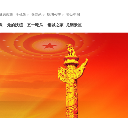
建言献策
手机版
微网站
聪明公交
赞助中间
保
党的扶植
五一吃瓜
钢城之家
龙钢景区
网|每日大
赛爆料吃
瓜在线观
看