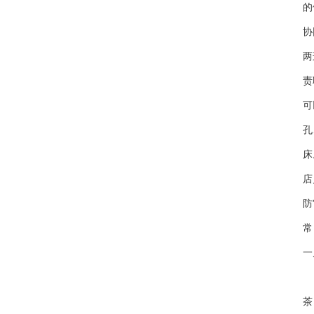
的
协
两
责
可
孔
床
店
防
常
一
“
茶