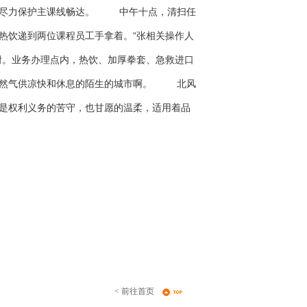
心尽力保护主课线畅达。 中午十点，清扫任
热饮递到两位课程员工手拿着。“张相关操作人
咐。业务办理点内，热饮、加厚拳套、急救进口
天然气供凉快和休息的陌生的城市啊。 北风
是权利义务的苦守，也甘愿的温柔，适用着品
< 前往首页