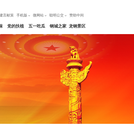
建言献策
手机版
微网站
聪明公交
赞助中间
保
党的扶植
五一吃瓜
钢城之家
龙钢景区
网|每日大
赛爆料吃
瓜在线观
看