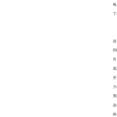
每
了
“
连
同
升
底
开
力
周
这
岗