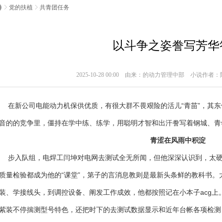
党的扶植
共青团任务
以斗争之姿誊写芳华
2025-10-28 00:00 由来：的动力管理中部 小说作者
新公司电能动力机保供优质，有很大群不畏艰险的活儿“青苗”，其东
音的的竞争里，僵持在学中练、练学，用聪明才智和出汗誊写着钢城、青
青涩在风雨中积淀
入队组，电焊工闫坤对电网去测试全无所闻，但他深深认识到，太硬
质量检验都成为他的“课堂”，第子的言消息教则是最新头条鲜的教科书
装、学接线头，到调控设备、阐发工作成效，他都按照记在小本子acg
紫装不停揣测型号特色，还把时下的去测试数据显示和近年台帐各项检测