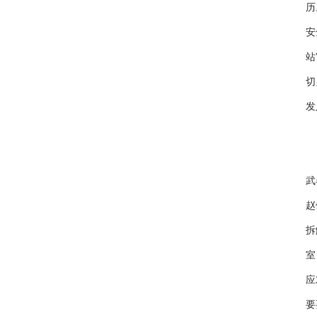
历
安
站
切
发
“
武
赵
拆
室
应
要