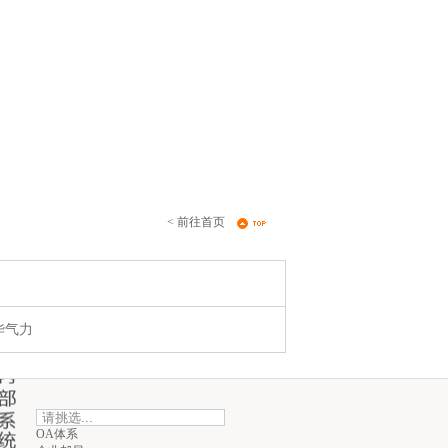
< 前往首页
华气力
OA体系