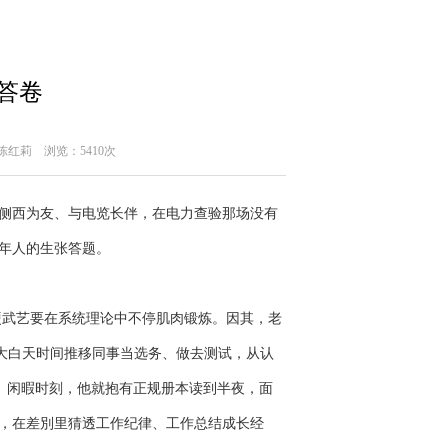
答卷
：陈红莉
浏览：5410次
侧西为友、与电览长伴，在电力查验那场没有
年人的生张答题。
武艺要在系统理论中不停肌肉锻炼。因其，老
。大白天时间推移同事当选务、做去测试，从认
上。闲暇时刻，他就抱有正规册本读到半夜，面
，在差別里猜透工作纪律、工作总结成长经