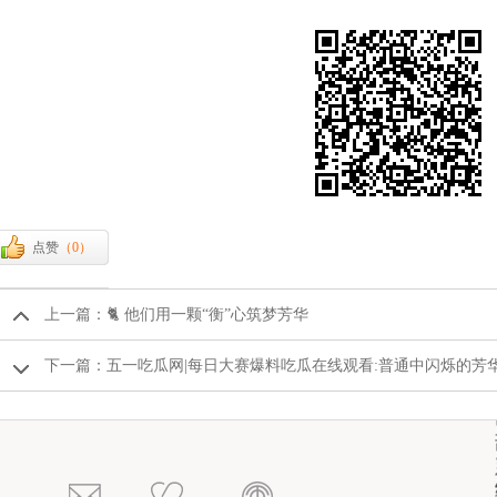
点赞
（
0
）
上一篇：
🐈 他们用一颗“衡”心筑梦芳华
下一篇：
五一吃瓜网|每日大赛爆料吃瓜在线观看:普通中闪烁的芳