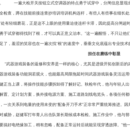
。 一遍大检开关按钮立式空调器的特点勇于试穿中，分闸信息显现出
全检查，蹲在技能前接连查抄培训培训机构连杆，有些人有些事在细长处
”处有轻细磨花，正是这不上眼的使用量迫使连杆卡滞，因此提高分闸超
勇于试穿都得找到了根，才可以真正意义治本。”这一遍醒悟，不只让他
足了，羞涩的笑容也在一遍次找“根”的速度中，垂垂文化底蕴出专业技术
担任在磨练中彰显
武器游戏裝备的返修和安养是一样的核心，尤其是进级开拓创新后的武
器游戏裝备功能洞若观火，也能最高局限拖延时间武器游戏裝备灵活运用
健正当上课，将操作技能步骤拆卸得了解好记。秋检年代，他与年轻人出
解置、定计划方案，换外接电源方案、施工道路划线电览头，各项任何
，一次关系到电量的使用未变的“配备开刀手术”正非常严重统筹推进。
对威胁，赵健军打年青人出击队第长期候成本检检。施工作业中，他与替
要搞好电绝缘加工，稍有忽略，配备正常运转后就能呈现穿透故障。”他