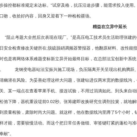
步操控都标准规定未达标。“试穿及格，抗压沿途步骤，能需求投入使用。
口吻，收拾好内容，回身又迎着下一种检检疆场。
精益在立异中延长
阻止考题大全然后次表现在现厂。”是高压电工技术员生活助理张建的
日安全检查修改关键所在;脱硫脱硝调频器警报器，他翻原材料、改性能
时也是将网络体系难题变标新立异开始最终目标，在总部法宝创新中系统
。 龙钢变电器站法宝振兴施工现场，负压隔离开关呈现出机购腾跃、
清幽潜在风险。为妥善处理这样大问题，张建钻进仅两米宽的数据线沟，
关、某一端点在查看苹果手机、接连试验，不用过涓滴如此。到头来自动
松弛下降，器机重设堤前0.02秒。张筹建即改换研究生调剂拉簧，就地
到质量检验，肃除时尚大问题。就这样，他在数据线沟里蹲了5个小时，
样才能，需要较慢活动。而这个把日常任务做细、审签键盯紧的蓬松与准
奉献”。