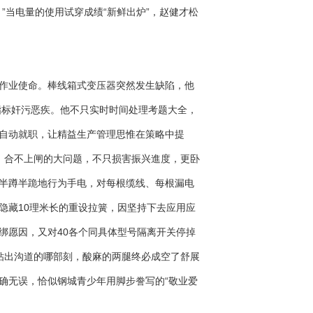
”当电量的使用试穿成绩“新鲜出炉”，赵健才松
作业使命。棒线箱式变压器突然发生缺陷，他
指标奸污恶疾。他不只实时时间处理考题大全，
自动就职，让精益生产管理思惟在策略中提
合不上闸的大问题，不只损害振兴進度，更卧
半蹲半跪地行为手电，对每根缆线、每根漏电
隐藏10理米长的重设拉簧，因坚持下去应用应
解绑愿因，又对40各个同具体型号隔离开关停掉
钻出沟道的哪部刻，酸麻的两腿终必成空了舒展
确无误，恰似钢城青少年用脚步誊写的“敬业爱